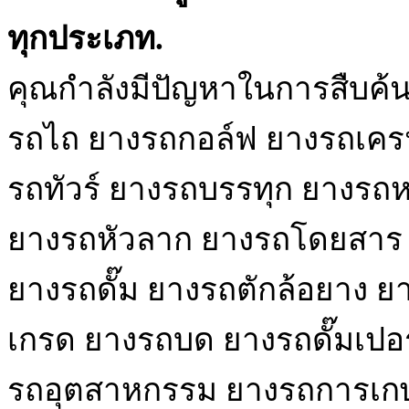
ทุกประเภท.
คุณกำลังมีปัญหาในการสืบค้
รถไถ ยางรถกอล์ฟ ยางรถเครน
รถทัวร์ ยางรถบรรทุก ยางรถหก
ยางรถหัวลาก ยางรถโดยสาร ย
ยางรถดั๊ม ยางรถตักล้อยาง ยา
เกรด ยางรถบด ยางรถดั๊มเปอ
รถอุตสาหกรรม ยางรถการเกษ