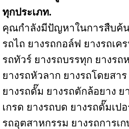
ทุกประเภท.
คุณกำลังมีปัญหาในการสืบค้
รถไถ ยางรถกอล์ฟ ยางรถเครน
รถทัวร์ ยางรถบรรทุก ยางรถหก
ยางรถหัวลาก ยางรถโดยสาร ย
ยางรถดั๊ม ยางรถตักล้อยาง ยา
เกรด ยางรถบด ยางรถดั๊มเปอ
รถอุตสาหกรรม ยางรถการเกษ