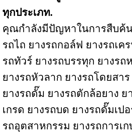
ทุกประเภท.
คุณกำลังมีปัญหาในการสืบค้
รถไถ ยางรถกอล์ฟ ยางรถเครน
รถทัวร์ ยางรถบรรทุก ยางรถหก
ยางรถหัวลาก ยางรถโดยสาร ย
ยางรถดั๊ม ยางรถตักล้อยาง ยา
เกรด ยางรถบด ยางรถดั๊มเปอ
รถอุตสาหกรรม ยางรถการเกษ