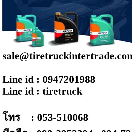
sale@tiretruckintertrade.co
Line id : 0947201988
Line id : tiretruck
โทร : 053-510068