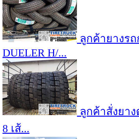
ลูกค้า​​ยาง
DUELER​ H/...
ลูกค้าสั่งย
8 เส้...