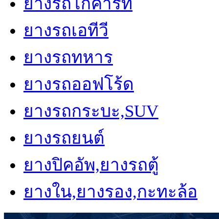
ยางรถโกคาร์ท
ยางรถเอทีวี
ยางรถทหาร
ยางรถออฟโร้ด
ยางรถกระบะ,SUV
ยางรถยนต์
ยางปิคอัพ,ยางรถตู้
ยางใน,ยางรอง,กะทะล้อ