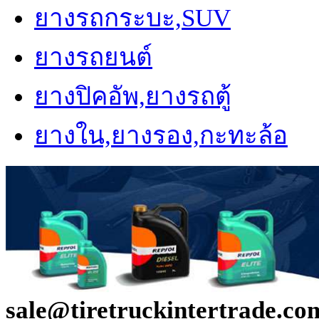
ยางรถกระบะ,SUV
ยางรถยนต์
ยางปิคอัพ,ยางรถตู้
ยางใน,ยางรอง,กะทะล้อ
sale@tiretruckintertrade.co