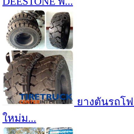
DEESTONE พ...
ยางตันรถโฟล์
ใหม่ม...