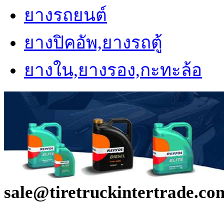
ยางรถยนต์
ยางปิคอัพ,ยางรถตู้
ยางใน,ยางรอง,กะทะล้อ
sale@tiretruckintertrade.co