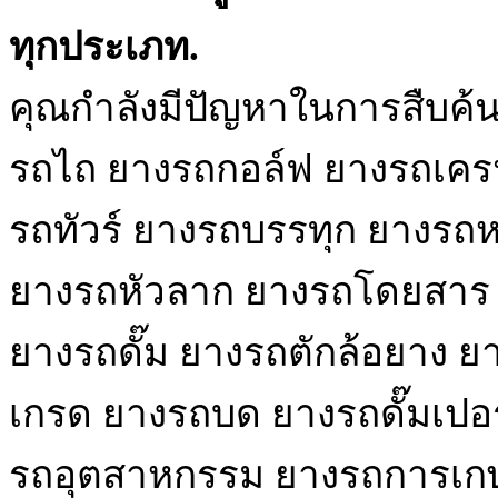
ทุกประเภท.
คุณกำลังมีปัญหาในการสืบค้
รถไถ ยางรถกอล์ฟ ยางรถเครน
รถทัวร์ ยางรถบรรทุก ยางรถหก
ยางรถหัวลาก ยางรถโดยสาร ย
ยางรถดั๊ม ยางรถตักล้อยาง ยา
เกรด ยางรถบด ยางรถดั๊มเปอ
รถอุตสาหกรรม ยางรถการเกษ