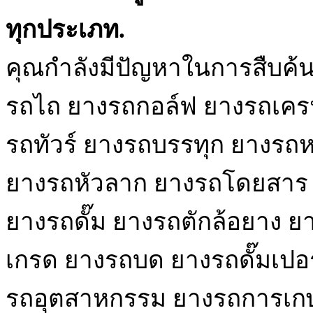
ทุกประเภท.
คุณกำลังมีปัญหาในการสืบค้
รถไถ ยางรถกอล์ฟ ยางรถเครน
รถทัวร์ ยางรถบรรทุก ยางรถหก
ยางรถหัวลาก ยางรถโดยสาร ย
ยางรถดั๊ม ยางรถตักล้อยาง ยา
เกรด ยางรถบด ยางรถดั๊มเปอ
รถอุตสาหกรรม ยางรถการเกษ