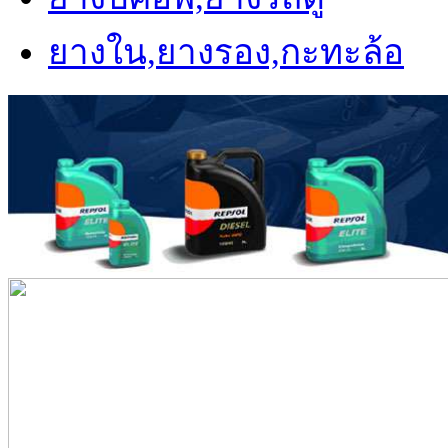
ยางใน,ยางรอง,กะทะล้อ