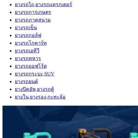
ยางรถไถ,ยางรถแทรกเตอร์
ยางรถการเกษตร
ยางรถภาคสนาม
ยางรถเข็น
ยางรถกอล์ฟ
ยางรถโกคาร์ท
ยางรถเอทีวี
ยางรถทหาร
ยางรถออฟโร้ด
ยางรถกระบะ,SUV
ยางรถยนต์
ยางปิคอัพ,ยางรถตู้
ยางใน,ยางรอง,กะทะล้อ