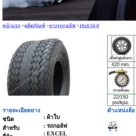
หน้าแรก
>
ผลิตภัณฑ์
>
ยางรถกอล์ฟ
>
18x8.50-8
420 mm.
22/150
psi/kpa.
รายละเอียดยาง
ตำแหน่งล้อ
: ผ้าใบ
ชนิด
: รถกอล์ฟ
สำหรับ
: EXCEL