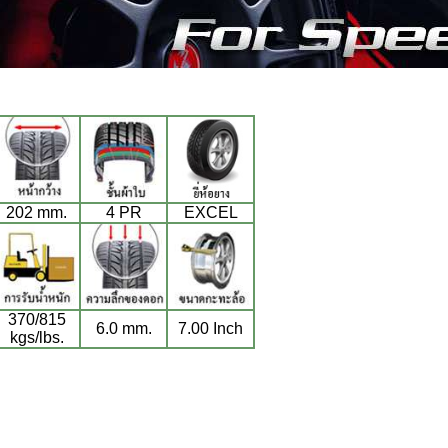
202 mm.
4 PR
EXCEL
370/815
6.0 mm.
7.00 Inch
kgs/lbs.