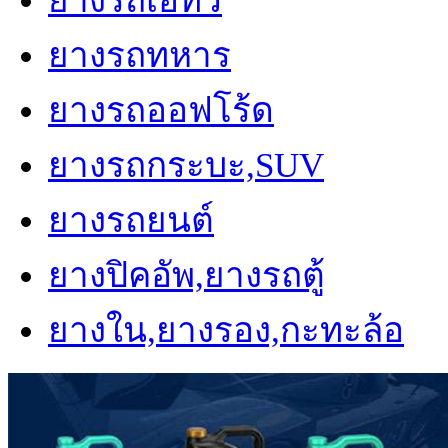
ยางรถเอทีวี
ยางรถทหาร
ยางรถออฟโร้ด
ยางรถกระบะ,SUV
ยางรถยนต์
ยางปิคอัพ,ยางรถตู้
ยางใน,ยางรอง,กะทะล้อ