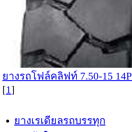
ยางรถโฟล์คลิฟท์ 7.50-15 1
[
1
]
ยางเรเดียลรถบรรทุก