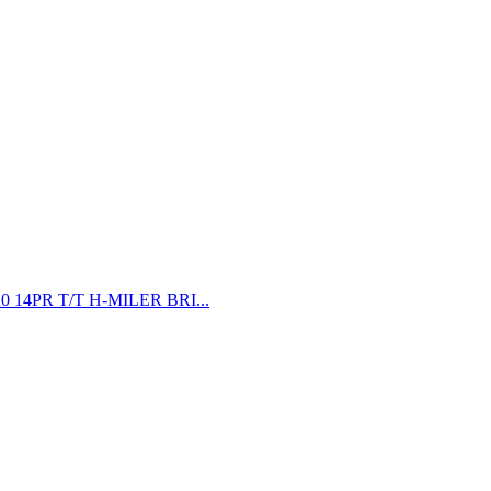
-20 14PR T/T H-MILER BRI...