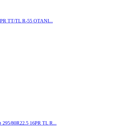
16PR TT/TL R-55 OTANI...
ก 295/80R22.5 16PR TL R...